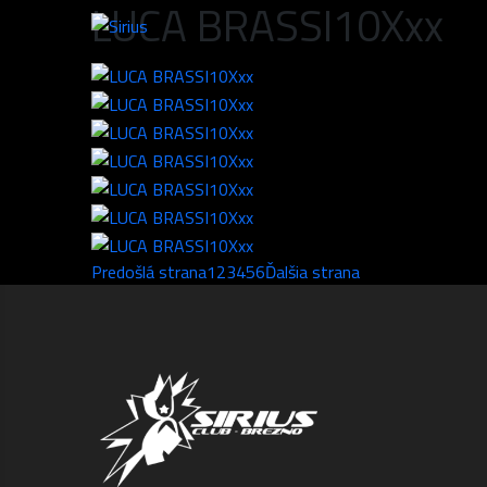
LUCA BRASSI10Xxx
Predošlá strana
1
2
3
4
5
6
Ďalšia strana